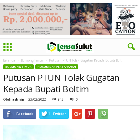
Beranda
Bolmong Timur
Putusan PTUN Tolak Gugatan Kepada Bupati Boltim
BOLMONG TIMUR
HUKUM DAN PERTAHANAN
Putusan PTUN Tolak Gugatan
Kepada Bupati Boltim
Oleh
admin
-
23/02/2022
943
0
Facebook
Twitter