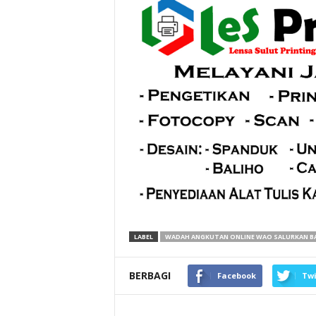
LABEL
WADAH ANGKUTAN ONLINE WAO SALURKAN 
BERBAGI
Facebook
Twi