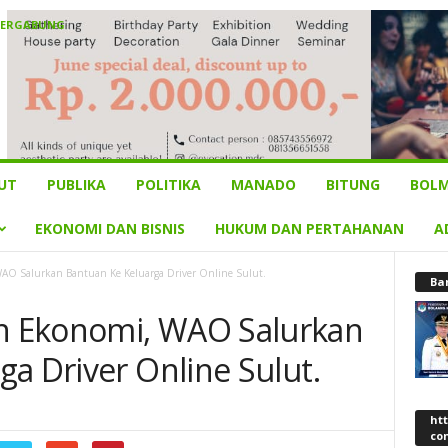
BERGABUNG
UT
PUBLIKA
POLITIKA
MANADO
BITUNG
BOLM
EKONOMI DAN BISNIS
HUKUM DAN PERTAHANAN
A
O Salurkan Bantuan Ke Keluarga Driver Online Sulut.
Ba
 Ekonomi, WAO Salurkan
a Driver Online Sulut.
ht
co