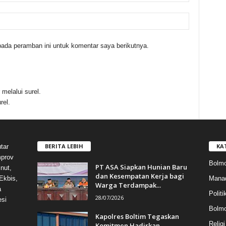
ada peramban ini untuk komentar saya berikutnya.
melalui surel.
rel.
BERITA LEBIH
KA
tar
mprov
Bolmo
PT ASA Siapkan Hunian Baru
nut,
dan Kesempatan Kerja bagi
Mana
Ekbis,
Warga Terdampak...
a
Politi
28/07/2026
esi
Bolm
Kapolres Boltim Tegaskan
Religi
Komitmen Hadirkan