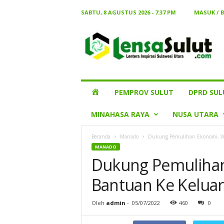
SABTU, 8 AGUSTUS 2026 - 7:37 PM
MASUK / 
Lensa
Sulut
HOME
PEMPROV SULUT
DPRD SUL
MINAHASA RAYA
NUSA UTARA
Beranda
Manado
Dukung Pemulihan Ekonomi, WA
MANADO
Dukung Pemulihan
Bantuan Ke Keluarg
Oleh
admin
-
05/07/2022
460
0