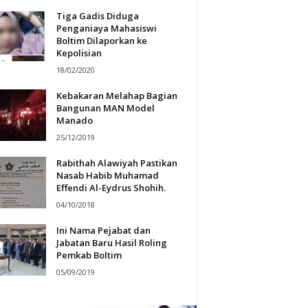
Tiga Gadis Diduga
Penganiaya Mahasiswi
Boltim Dilaporkan ke
Kepolisian
18/02/2020
Kebakaran Melahap Bagian
Bangunan MAN Model
Manado
25/12/2019
Rabithah Alawiyah Pastikan
Nasab Habib Muhamad
Effendi Al-Eydrus Shohih.
04/10/2018
Ini Nama Pejabat dan
Jabatan Baru Hasil Roling
Pemkab Boltim
05/09/2019