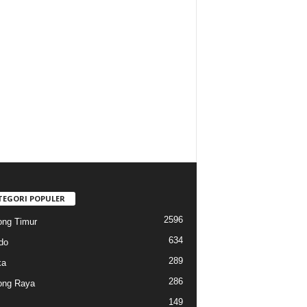
TEGORI POPULER
2596
ng Timur
634
do
289
ka
286
ong Raya
149