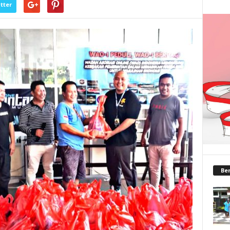
tter
Ber