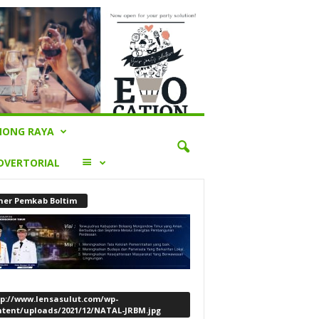
ONG RAYA
LAINNYA
DVERTORIAL
ner Pemkab Boltim
tp://www.lensasulut.com/wp-
ntent/uploads/2021/12/NATAL-JRBM.jpg