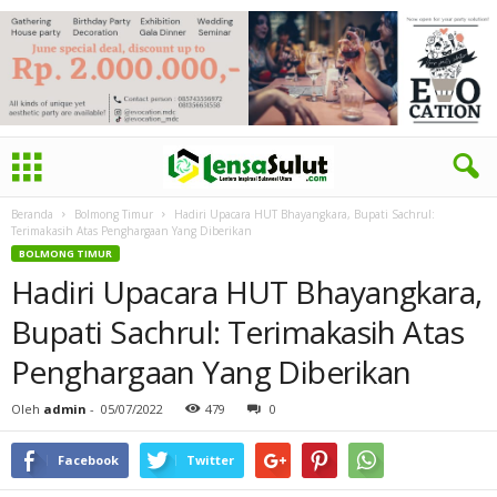
Beranda
Bolmong Timur
Hadiri Upacara HUT Bhayangkara, Bupati Sachrul:
Terimakasih Atas Penghargaan Yang Diberikan
BOLMONG TIMUR
Hadiri Upacara HUT Bhayangkara,
Bupati Sachrul: Terimakasih Atas
Penghargaan Yang Diberikan
Oleh
admin
-
05/07/2022
479
0
Facebook
Twitter