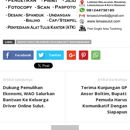
LABEL
BUPATI BOLTIM HADIRI UPACARA HUT BHAYANGKARA
Facebook
Twitter
Artikel sebelumya
Artikel berikutnya
Dukung Pemulihan
Terima Kunjungan GP
Ekonomi, WAO Salurkan
Ansor Boltim, Bupati:
Bantuan Ke Keluarga
Pemuda Harus
Driver Online Sulut.
Komunikatif Dengan
Siapapun