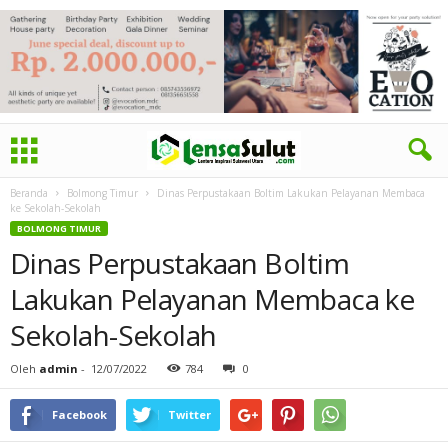
Beranda
Bolmong Timur
Dinas Perpustakaan Boltim Lakukan Pelayanan Membaca
ke Sekolah-Sekolah
BOLMONG TIMUR
Dinas Perpustakaan Boltim
Lakukan Pelayanan Membaca ke
Sekolah-Sekolah
Oleh
admin
-
12/07/2022
784
0
Facebook
Twitter