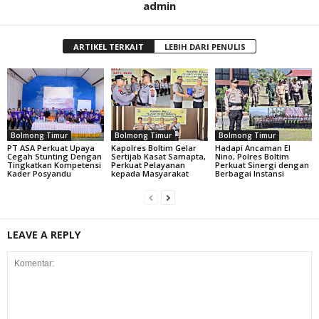
admin
ARTIKEL TERKAIT
LEBIH DARI PENULIS
Bolmong Timur
Bolmong Timur
Bolmong Timur
PT ASA Perkuat Upaya
Kapolres Boltim Gelar
Hadapi Ancaman El
Cegah Stunting Dengan
Sertijab Kasat Samapta,
Nino, Polres Boltim
Tingkatkan Kompetensi
Perkuat Pelayanan
Perkuat Sinergi dengan
Kader Posyandu
kepada Masyarakat
Berbagai Instansi
LEAVE A REPLY