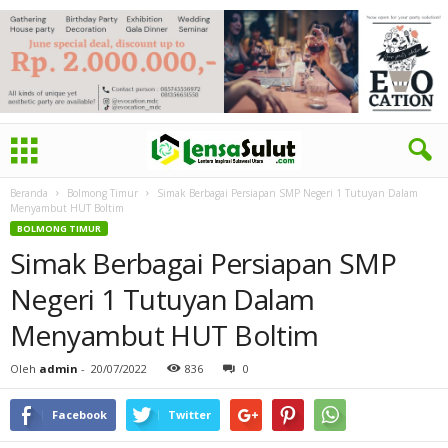
Beranda
Bolmong Timur
Simak Berbagai Persiapan SMP Negeri 1 Tutuyan Dalam
Menyambut HUT Boltim
BOLMONG TIMUR
Simak Berbagai Persiapan SMP
Negeri 1 Tutuyan Dalam
Menyambut HUT Boltim
Oleh
admin
-
20/07/2022
836
0
Facebook
Twitter