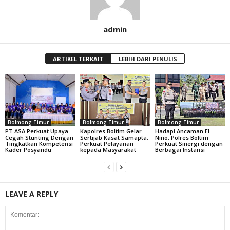
admin
ARTIKEL TERKAIT
LEBIH DARI PENULIS
Bolmong Timur
Bolmong Timur
Bolmong Timur
PT ASA Perkuat Upaya
Kapolres Boltim Gelar
Hadapi Ancaman El
Cegah Stunting Dengan
Sertijab Kasat Samapta,
Nino, Polres Boltim
Tingkatkan Kompetensi
Perkuat Pelayanan
Perkuat Sinergi dengan
Kader Posyandu
kepada Masyarakat
Berbagai Instansi
LEAVE A REPLY