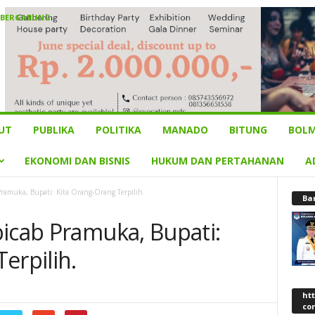
 BERGABUNG
UT
PUBLIKA
POLITIKA
MANADO
BITUNG
BOLM
EKONOMI DAN BISNIS
HUKUM DAN PERTAHANAN
A
ramuka, Bupati: Kita Orang-Orang Terpilih.
Ba
bicab Pramuka, Bupati:
erpilih.
ht
co