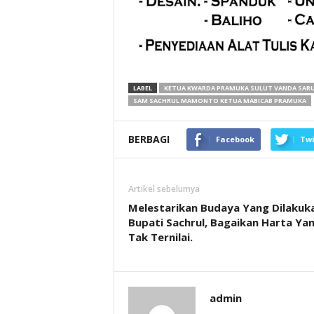
LABEL
KETUA KWARDA PRAMUKA SULUT VANDA SAR
SAM SACHRUL MAMONTO KETUA MABICAB PRAMUKA
BERBAGI
Facebook
Twi
Artikel sebelumya
Melestarikan Budaya Yang Dilakuk
Bupati Sachrul, Bagaikan Harta Ya
Tak Ternilai.
admin