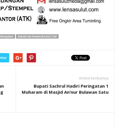
UNDAJANG
KWARCAB PRAMUKA BOLTIM
tter
Artikel berikutnya
an
Bupati Sachrul Hadiri Peringatan 1
ng
Muharam di Masjid An’nur Bulawan Satu