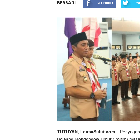
BERBAGI
Facebook
Twi
TUTUYAN, LensaSulut.com
– Penyegar
Bolaang Mongondow Timur (Boltim) masa b