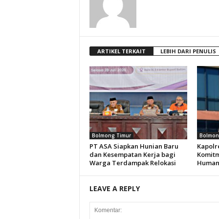
ARTIKEL TERKAIT
LEBIH DARI PENULIS
Bolmong Timur
Bolmon
PT ASA Siapkan Hunian Baru
Kapolr
dan Kesempatan Kerja bagi
Komitm
Warga Terdampak Relokasi
Humani
LEAVE A REPLY