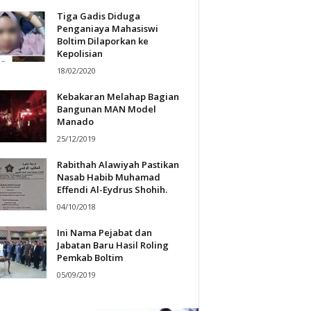
Tiga Gadis Diduga
Penganiaya Mahasiswi
Boltim Dilaporkan ke
Kepolisian
18/02/2020
Kebakaran Melahap Bagian
Bangunan MAN Model
Manado
25/12/2019
Rabithah Alawiyah Pastikan
Nasab Habib Muhamad
Effendi Al-Eydrus Shohih.
04/10/2018
Ini Nama Pejabat dan
Jabatan Baru Hasil Roling
Pemkab Boltim
05/09/2019