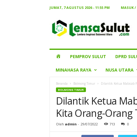
JUMAT, 7 AGUSTUS 2026 - 11:55 PM
MASUK /
Lensa
Sulut
HOME
PEMPROV SULUT
DPRD SUL
MINAHASA RAYA
NUSA UTARA
Beranda
Bolmong Timur
Dilantik Ketua Mabicab P
BOLMONG TIMUR
Dilantik Ketua Ma
Kita Orang-Orang T
Oleh
admin
-
29/07/2022
713
0