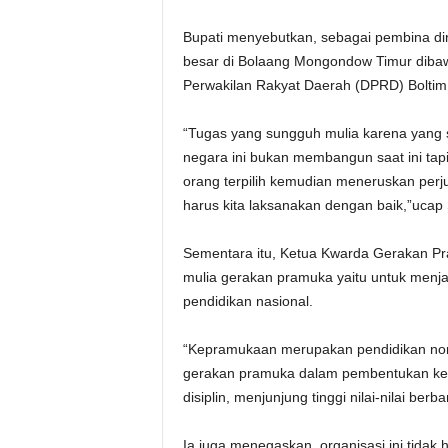
Bupati menyebutkan, sebagai pembina dir
besar di Bolaang Mongondow Timur diba
Perwakilan Rakyat Daerah (DPRD) Boltim
“Tugas yang sungguh mulia karena yang
negara ini bukan membangun saat ini tap
orang terpilih kemudian meneruskan perj
harus kita laksanakan dengan baik,”ucap 
Sementara itu, Ketua Kwarda Gerakan Pr
mulia gerakan pramuka yaitu untuk menja
pendidikan nasional.
“Kepramukaan merupakan pendidikan non f
gerakan pramuka dalam pembentukan kepri
disiplin, menjunjung tinggi nilai-nilai be
Ia juga menegaskan, organisasi ini tidak 