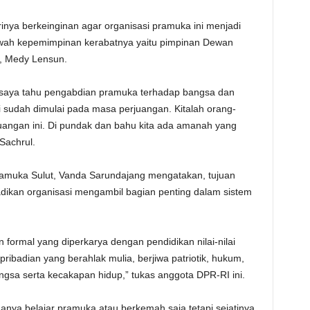
inya berkeinginan agar organisasi pramuka ini menjadi
wah kepemimpinan kerabatnya yaitu pimpinan Dewan
, Medy Lensun.
 saya tahu pengabdian pramuka terhadap bangsa dan
i sudah dimulai pada masa perjuangan. Kitalah orang-
uangan ini. Di pundak dan bahu kita ada amanah yang
Sachrul.
amuka Sulut, Vanda Sarundajang mengatakan, tujuan
dikan organisasi mengambil bagian penting dalam sistem
ormal yang diperkarya dengan pendidikan nilai-nilai
badian yang berahlak mulia, berjiwa patriotik, hukum,
rbangsa serta kecakapan hidup,” tukas anggota DPR-RI ini.
hanya belajar pramuka atau berkemah saja tetapi sejatinya