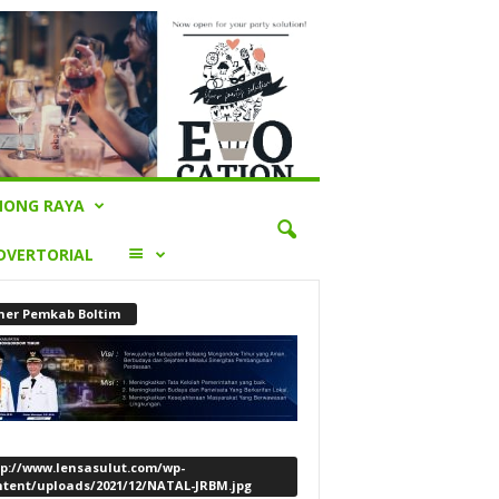
ONG RAYA
LAINNYA
DVERTORIAL
ner Pemkab Boltim
tp://www.lensasulut.com/wp-
ntent/uploads/2021/12/NATAL-JRBM.jpg