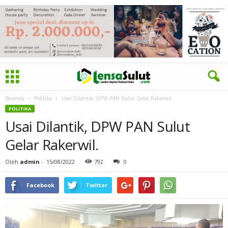
Beranda
Politika
Usai Dilantik, DPW PAN Sulut Gelar Rakerwil.
POLITIKA
Usai Dilantik, DPW PAN Sulut
Gelar Rakerwil.
Oleh
admin
-
15/08/2022
792
0
Facebook
Twitter