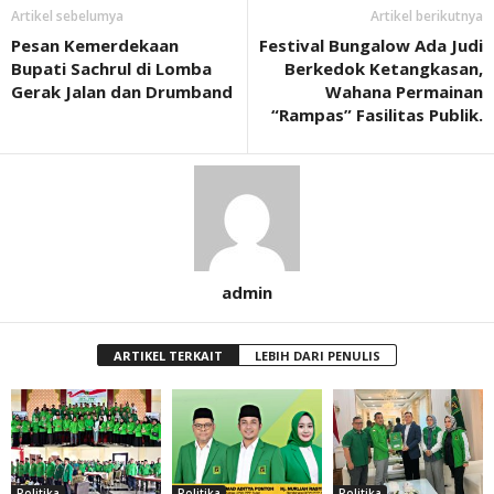
Artikel sebelumya
Artikel berikutnya
Pesan Kemerdekaan
Festival Bungalow Ada Judi
Bupati Sachrul di Lomba
Berkedok Ketangkasan,
Gerak Jalan dan Drumband
Wahana Permainan
“Rampas” Fasilitas Publik.
admin
ARTIKEL TERKAIT
LEBIH DARI PENULIS
Politika
Politika
Politika