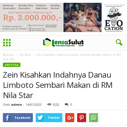
Beranda
Life Style
Zein Kisahkan Indahnya Danau Limboto Sembari Makan di RM
Nila Star
LIFE STYLE
Zein Kisahkan Indahnya Danau
Limboto Sembari Makan di RM
Nila Star
Oleh
admin
-
14/01/2023
3252
0
Facebook
Twitter