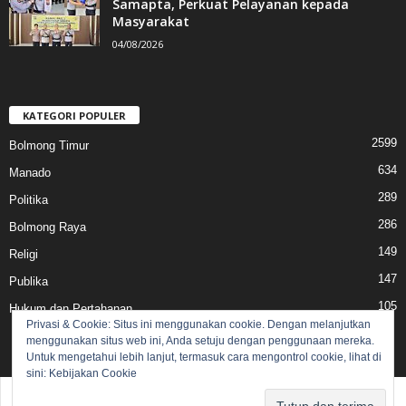
Samapta, Perkuat Pelayanan kepada
Masyarakat
04/08/2026
KATEGORI POPULER
2599
Bolmong Timur
634
Manado
289
Politika
286
Bolmong Raya
149
Religi
147
Publika
105
Hukum dan Pertahanan
Privasi & Cookie: Situs ini menggunakan cookie. Dengan melanjutkan
menggunakan situs web ini, Anda setuju dengan penggunaan mereka.
Untuk mengetahui lebih lanjut, termasuk cara mengontrol cookie, lihat di
sini:
Kebijakan Cookie
Pedoman Media Siber
Redaksi