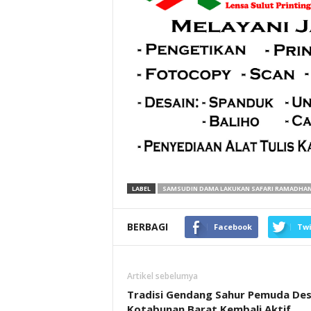
LABEL
SAMSUDIN DAMA LAKUKAN SAFARI RAMADHA
BERBAGI
Facebook
Twi
Artikel sebelumya
Tradisi Gendang Sahur Pemuda De
Kotabunan Barat Kembali Aktif