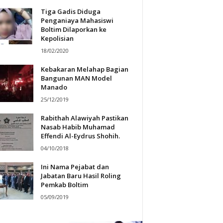
Tiga Gadis Diduga
Penganiaya Mahasiswi
Boltim Dilaporkan ke
Kepolisian
18/02/2020
Kebakaran Melahap Bagian
Bangunan MAN Model
Manado
25/12/2019
Rabithah Alawiyah Pastikan
Nasab Habib Muhamad
Effendi Al-Eydrus Shohih.
04/10/2018
Ini Nama Pejabat dan
Jabatan Baru Hasil Roling
Pemkab Boltim
05/09/2019