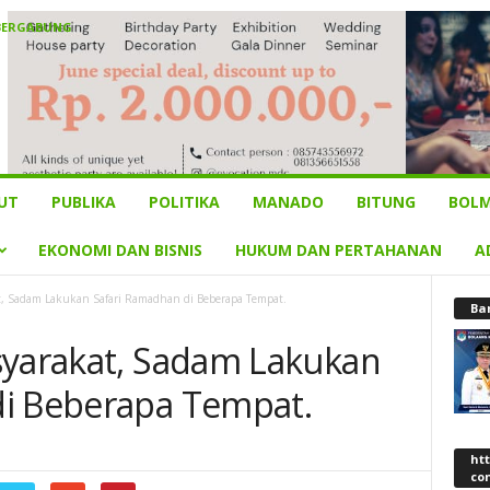
BERGABUNG
UT
PUBLIKA
POLITIKA
MANADO
BITUNG
BOLM
EKONOMI DAN BISNIS
HUKUM DAN PERTAHANAN
A
at, Sadam Lakukan Safari Ramadhan di Beberapa Tempat.
Ba
syarakat, Sadam Lakukan
di Beberapa Tempat.
ht
co