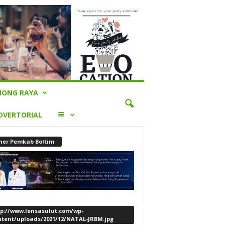
ONG RAYA
LAINNYA
DVERTORIAL
ner Pemkab Boltim
tp://www.lensasulut.com/wp-
ntent/uploads/2021/12/NATAL-JRBM.jpg