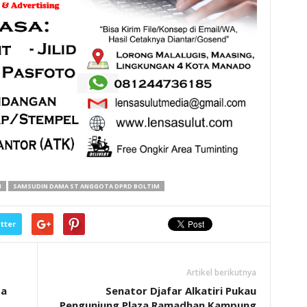
N
SAMSUDIN DAMA ST ANGGOTA DPRD BOLTIM
tter
Artikel berikutnya
sa
Senator Djafar Alkatiri Pukau
Pengunjung Plaza Ramadhan Kampung