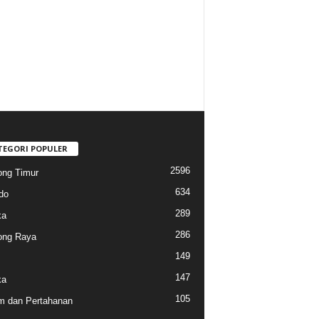
TEGORI POPULER
2596
ng Timur
634
do
289
ka
286
ong Raya
149
147
ka
105
 dan Pertahanan