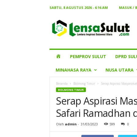
SABTU, 8 AGUSTUS 2026 - 6:16 AM
MASUK / 
Lensa
Sulut
HOME
PEMPROV SULUT
DPRD SUL
MINAHASA RAYA
NUSA UTARA
Beranda
Bolmong Timur
Serap Aspirasi Masyarak
BOLMONG TIMUR
Serap Aspirasi Ma
Safari Ramadhan 
Oleh
admin
-
31/03/2023
599
0