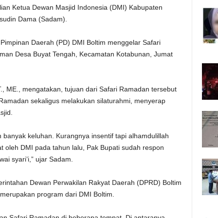
ian Ketua Dewan Masjid Indonesia (DMI) Kabupaten
msudin Dama (Sadam).
t Pimpinan Daerah (PD) DMI Boltim menggelar Safari
ahman Desa Buyat Tengah, Kecamatan Kotabunan, Jumat
, ME., mengatakan, tujuan dari Safari Ramadan tersebut
Ramadan sekaligus melakukan silaturahmi, menyerap
sjid.
h banyak keluhan. Kurangnya insentif tapi alhamdulillah
t oleh DMI pada tahun lalu, Pak Bupati sudah respon
ai syari’i,” ujar Sadam.
erintahan Dewan Perwakilan Rakyat Daerah (DPRD) Boltim
 merupakan program dari DMI Boltim.
an Safari Ramadan di beberapa tempat. Di antaranya,