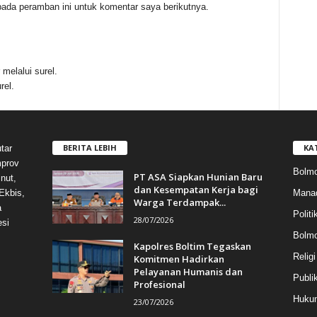
ada peramban ini untuk komentar saya berikutnya.
melalui surel.
rel.
BERITA LEBIH
KA
tar
mprov
Bolmo
PT ASA Siapkan Hunian Baru
nut,
dan Kesempatan Kerja bagi
Mana
Ekbis,
Warga Terdampak...
a
Politi
28/07/2026
esi
Bolm
Kapolres Boltim Tegaskan
Religi
Komitmen Hadirkan
Pelayanan Humanis dan
Publi
Profesional
Hukum
23/07/2026