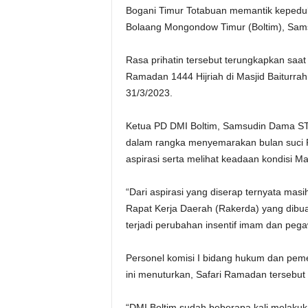
Bogani Timur Totabuan memantik kepedul
Bolaang Mongondow Timur (Boltim), Sa
Rasa prihatin tersebut terungkapkan saa
Ramadan 1444 Hijriah di Masjid Baiturr
31/3/2023.
Ketua PD DMI Boltim, Samsudin Dama ST.
dalam rangka menyemarakan bulan suci 
aspirasi serta melihat keadaan kondisi Ma
“Dari aspirasi yang diserap ternyata masi
Rapat Kerja Daerah (Rakerda) yang dibua
terjadi perubahan insentif imam dan pegaw
Personel komisi I bidang hukum dan pem
ini menuturkan, Safari Ramadan tersebut
“DMI Boltim sudah beberapa kali melakuk