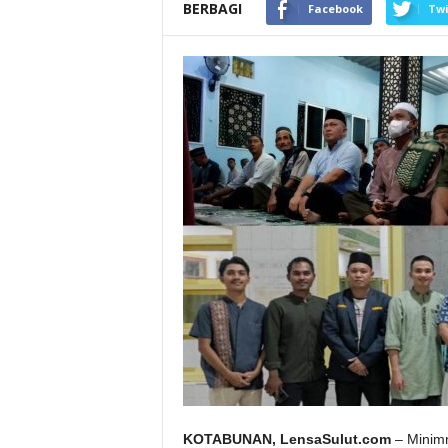
BERBAGI
Facebook
Twi
KOTABUNAN, LensaSulut.com
– Minimn