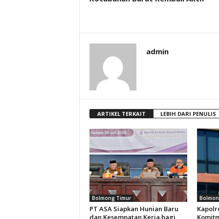
admin
ARTIKEL TERKAIT
LEBIH DARI PENULIS
Bolmong Timur
Bolmon
PT ASA Siapkan Hunian Baru
Kapolr
dan Kesempatan Kerja bagi
Komitm