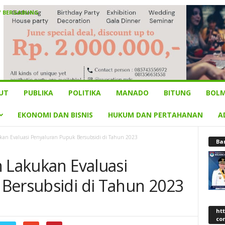
/ BERGABUNG
UT
PUBLIKA
POLITIKA
MANADO
BITUNG
BOLM
EKONOMI DAN BISNIS
HUKUM DAN PERTAHANAN
A
kan Evaluasi Penyaluran Pupuk Bersubsidi di Tahun 2023
Ba
n Lakukan Evaluasi
Bersubsidi di Tahun 2023
ht
co