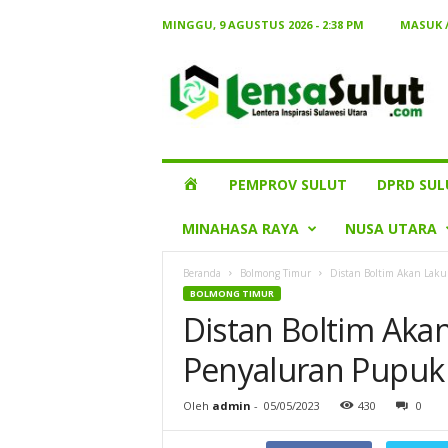
MINGGU, 9 AGUSTUS 2026 - 2:38 PM
MASUK 
Lensa
Sulut
HOME
PEMPROV SULUT
DPRD SUL
MINAHASA RAYA
NUSA UTARA
Beranda
Bolmong Timur
Distan Boltim Akan Laku
BOLMONG TIMUR
Distan Boltim Aka
Penyaluran Pupuk 
Oleh
admin
-
05/05/2023
430
0