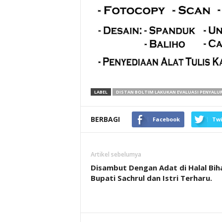
LABEL
DISTAN BOLTIM LAKUKAN EVALUASI PENYALU
BERBAGI
Facebook
Twi
Artikel sebelumya
Disambut Dengan Adat di Halal Biha
Bupati Sachrul dan Istri Terharu.