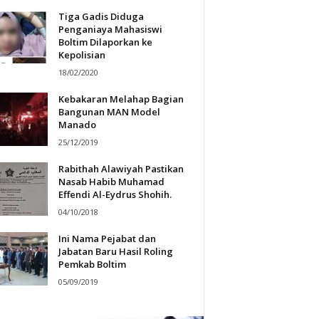
Tiga Gadis Diduga
Penganiaya Mahasiswi
Boltim Dilaporkan ke
Kepolisian
18/02/2020
Kebakaran Melahap Bagian
Bangunan MAN Model
Manado
25/12/2019
Rabithah Alawiyah Pastikan
Nasab Habib Muhamad
Effendi Al-Eydrus Shohih.
04/10/2018
Ini Nama Pejabat dan
Jabatan Baru Hasil Roling
Pemkab Boltim
05/09/2019