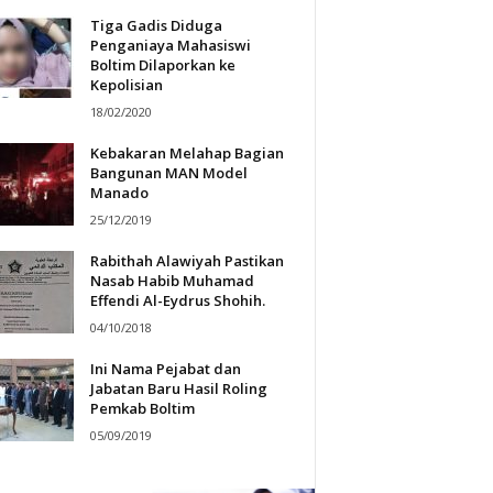
Tiga Gadis Diduga
Penganiaya Mahasiswi
Boltim Dilaporkan ke
Kepolisian
18/02/2020
Kebakaran Melahap Bagian
Bangunan MAN Model
Manado
25/12/2019
Rabithah Alawiyah Pastikan
Nasab Habib Muhamad
Effendi Al-Eydrus Shohih.
04/10/2018
Ini Nama Pejabat dan
Jabatan Baru Hasil Roling
Pemkab Boltim
05/09/2019