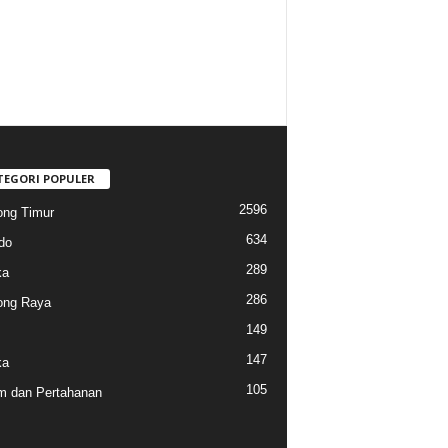
TEGORI POPULER
2596
ng Timur
634
do
289
ka
286
ong Raya
149
147
ka
105
 dan Pertahanan