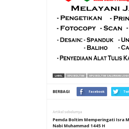
LABEL
KPU BOLTIM
KPU BOLTIM SALURKAN LOGI
BERBAGI
Facebook
Twi
Artikel sebelumya
Pemda Boltim Memperingati Isra Mi
Nabi Muhammad 1445 H