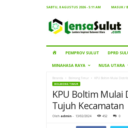
SABTU, 8 AGUSTUS 2026 - 5:11 AM
MASUK / 
Lensa
Sulut
HOME
PEMPROV SULUT
DPRD SUL
MINAHASA RAYA
NUSA UTARA
Beranda
Bolmong Timur
KPU Boltim Mulai Distrib
BOLMONG TIMUR
KPU Boltim Mulai D
Tujuh Kecamatan
Oleh
admin
-
13/02/2024
452
0