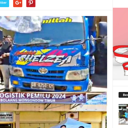
tter
Ber