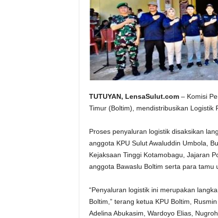
TUTUYAN, LensaSulut.com
– Komisi P
Timur (Boltim), mendistribusikan Logisti
Proses penyaluran logistik disaksikan la
anggota KPU Sulut Awaluddin Umbola, Bup
Kejaksaan Tinggi Kotamobagu, Jajaran Po
anggota Bawaslu Boltim serta para tamu 
“Penyaluran logistik ini merupakan langk
Boltim,” terang ketua KPU Boltim, Rusmi
Adelina Abukasim, Wardoyo Elias, Nugro