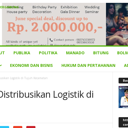
BERGABUNG
UT
PUBLIKA
POLITIKA
MANADO
BITUNG
BOLM
EKONOMI DAN BISNIS
HUKUM DAN PERTAHANAN
A
usikan Logistik di Tujuh Kecamatan
Ba
istribusikan Logistik di
ht
co