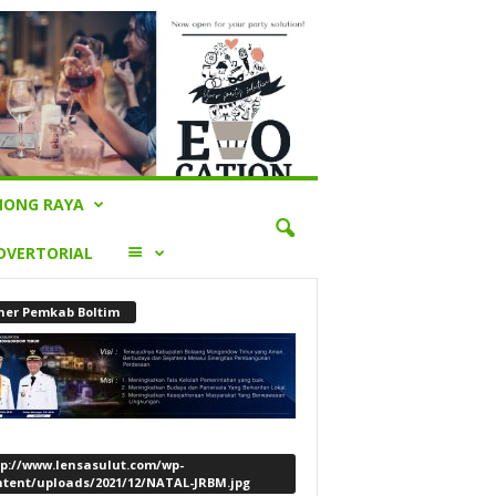
ONG RAYA
LAINNYA
DVERTORIAL
ner Pemkab Boltim
tp://www.lensasulut.com/wp-
ntent/uploads/2021/12/NATAL-JRBM.jpg