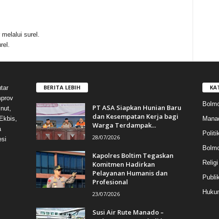
melalui surel.
rel.
BERITA LEBIH
KA
tar
mprov
Bolmo
PT ASA Siapkan Hunian Baru
nut,
dan Kesempatan Kerja bagi
Mana
Ekbis,
Warga Terdampak...
a
Politi
28/07/2026
esi
Bolm
Kapolres Boltim Tegaskan
Religi
Komitmen Hadirkan
Pelayanan Humanis dan
Publi
Profesional
Hukum
23/07/2026
Susi Air Rute Manado –