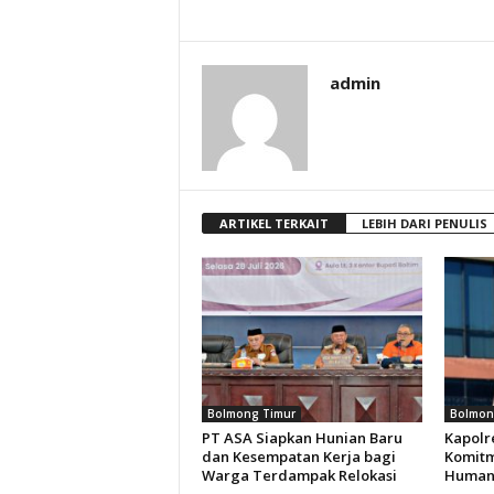
admin
ARTIKEL TERKAIT
LEBIH DARI PENULIS
Bolmong Timur
Bolmon
PT ASA Siapkan Hunian Baru
Kapolr
dan Kesempatan Kerja bagi
Komitm
Warga Terdampak Relokasi
Humani