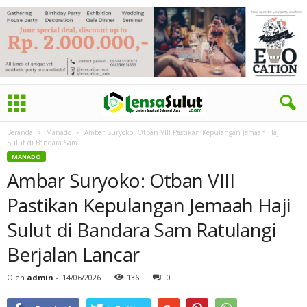
Beranda
Manado
Ambar Suryoko: Otban VIII Pastikan Kepulangan Jemaah Haji
Sulut di Bandara Sam...
MANADO
Ambar Suryoko: Otban VIII
Pastikan Kepulangan Jemaah Haji
Sulut di Bandara Sam Ratulangi
Berjalan Lancar
Oleh
admin
-
14/06/2026
136
0