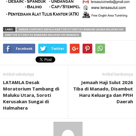
LABEL
AMBAR SURYOKO KEPALA KANTOR OTORITAS BANDAR UDARA WILAYAH VIII
KANTOR OTORITAS BANDARA WILAYAH VIII MANADO
Facebook
Twitter
Artikel sebelumya
Artikel berikutnya
LATAMLA Desak
Jemaah Haji Sulut 2026
Moratorium Tambang di
Tiba di Manado, Disambut
Maluku Utara, Soroti
Haru Keluarga dan PPIH
Kerusakan Sungai di
Daerah
Halmahera