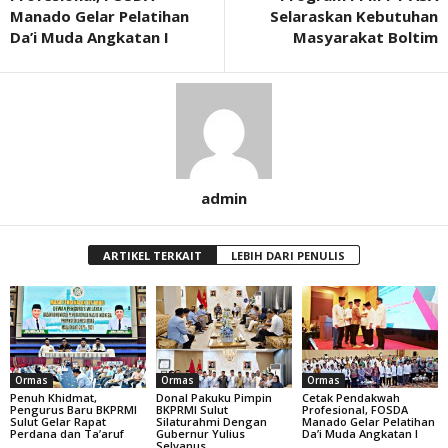
Manado Gelar Pelatihan
Selaraskan Kebutuhan
Da’i Muda Angkatan I
Masyarakat Boltim
admin
ARTIKEL TERKAIT
LEBIH DARI PENULIS
Ormas
Ormas
Ormas
Penuh Khidmat,
Donal Pakuku Pimpin
Cetak Pendakwah
Pengurus Baru BKPRMI
BKPRMI Sulut
Profesional, FOSDA
Sulut Gelar Rapat
Silaturahmi Dengan
Manado Gelar Pelatihan
Perdana dan Ta’aruf
Gubernur Yulius
Da’i Muda Angkatan I
Selvanus