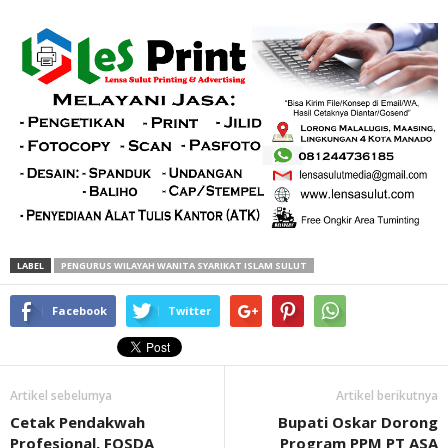
LABEL
PENGURUS WILAYAH WANITA SYARIKAT ISLAM SULUT
Facebook
Twitter
Artikel sebelumya
Artikel berikutnya
Cetak Pendakwah
Bupati Oskar Dorong
Profesional, FOSDA
Program PPM PT ASA