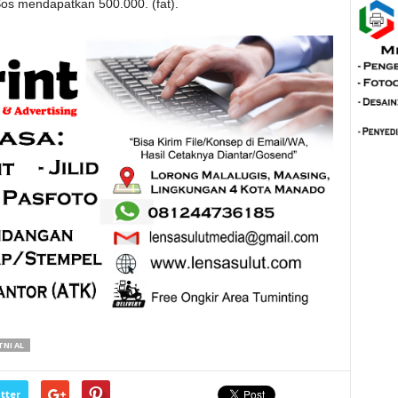
Sos mendapatkan 500.000. (fat).
TNI AL
tter