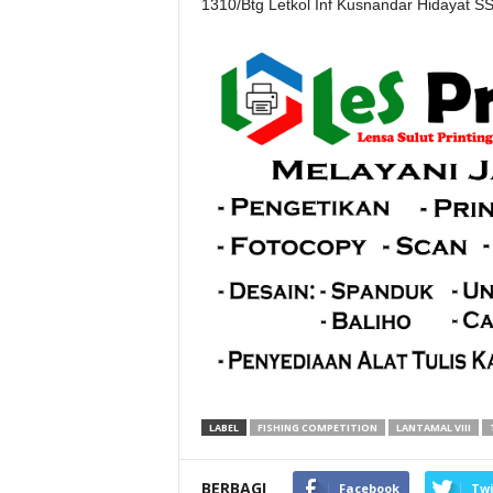
1310/Btg Letkol Inf Kusnandar Hidayat S
LABEL
FISHING COMPETITION
LANTAMAL VIII
BERBAGI
Facebook
Twi