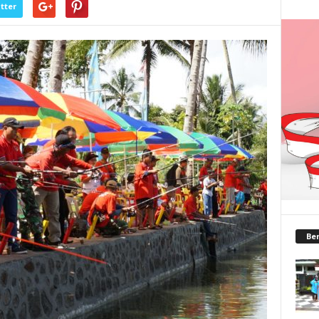
tter
Ber