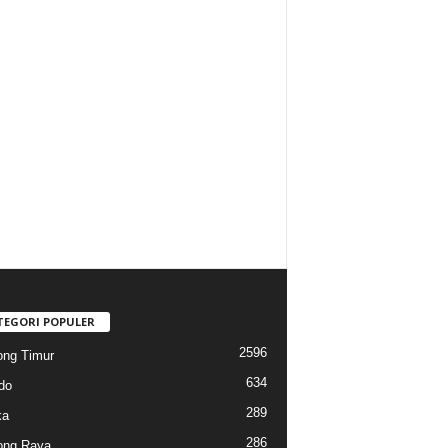
TEGORI POPULER
2596
ng Timur
634
do
289
ka
286
ong Raya