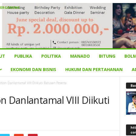
BERGABUNG
UT
PUBLIKA
POLITIKA
MANADO
BITUNG
BOLM
EKONOMI DAN BISNIS
HUKUM DAN PERTAHANAN
A
tion Danlantamal VIII Diikuti Ratusan Peserta
Ba
n Danlantamal VIII Diikuti
ht
co