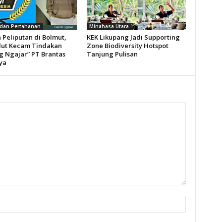
dan Pertahanan
Minahasa Utara
 Peliputan di Bolmut,
KEK Likupang Jadi Supporting
lut Kecam Tindakan
Zone Biodiversity Hotspot
g Ngajar” PT Brantas
Tanjung Pulisan
ya