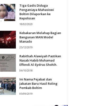
Tiga Gadis Diduga
Penganiaya Mahasiswi
Boltim Dilaporkan ke
Kepolisian
18/02/2020
Kebakaran Melahap Bagian
Bangunan MAN Model
Manado
25/12/2019
Rabithah Alawiyah Pastikan
Nasab Habib Muhamad
Effendi Al-Eydrus Shohih.
04/10/2018
Ini Nama Pejabat dan
Jabatan Baru Hasil Roling
Pemkab Boltim
05/09/2019