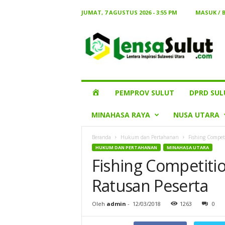
JUMAT, 7 AGUSTUS 2026 - 3:55 PM
MASUK / 
Lensa
Sulut
HOME
PEMPROV SULUT
DPRD SUL
MINAHASA RAYA
NUSA UTARA
Beranda
Hukum dan Pertahanan
Fishing Competi
HUKUM DAN PERTAHANAN
MINAHASA UTARA
Fishing Competitio
Ratusan Peserta
Oleh
admin
-
12/03/2018
1263
0