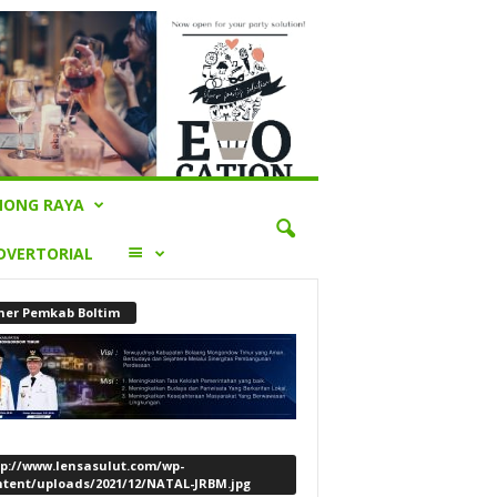
ONG RAYA
LAINNYA
DVERTORIAL
ner Pemkab Boltim
tp://www.lensasulut.com/wp-
ntent/uploads/2021/12/NATAL-JRBM.jpg