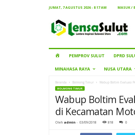
JUMAT, 7 AGUSTUS 2026 - 8:17 AM
MASUK /
Lensa
Sulut
HOME
PEMPROV SULUT
DPRD SUL
MINAHASA RAYA
NUSA UTARA
Beranda
Bolmong Timur
Wabup Boltim Evaluasi 
BOLMONG TIMUR
Wabup Boltim Eva
di Kecamatan Mot
Oleh
admin
-
03/09/2018
818
0