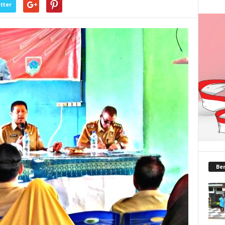
tter
Ber