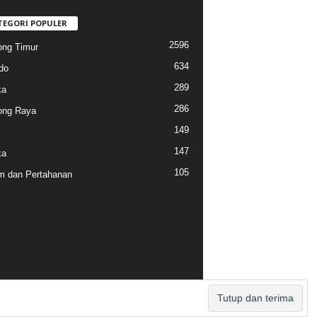
TEGORI POPULER
2596
ng Timur
634
do
289
ka
286
ong Raya
149
147
ka
105
 dan Pertahanan
Pedoman Media Siber
Redaksi