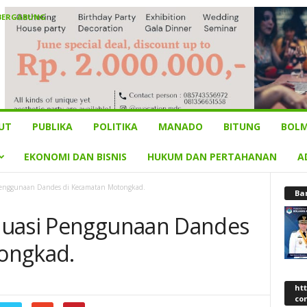
 BERGABUNG
UT
PUBLIKA
POLITIKA
MANADO
BITUNG
BOLM
EKONOMI DAN BISNIS
HUKUM DAN PERTAHANAN
A
Penggunaan Dandes di Kecamatan Motongkad.
Ba
luasi Penggunaan Dandes
ongkad.
ht
co