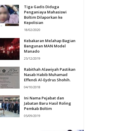
Tiga Gadis Diduga
Penganiaya Mahasiswi
Boltim Dilaporkan ke
Kepolisian
18/02/2020
Kebakaran Melahap Bagian
Bangunan MAN Model
Manado
25/12/2019
Rabithah Alawiyah Pastikan
Nasab Habib Muhamad
Effendi Al-Eydrus Shohih.
04/10/2018
Ini Nama Pejabat dan
Jabatan Baru Hasil Roling
Pemkab Boltim
05/09/2019