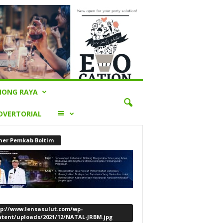
ONG RAYA
LAINNYA
DVERTORIAL
ner Pemkab Boltim
tp://www.lensasulut.com/wp-
ntent/uploads/2021/12/NATAL-JRBM.jpg