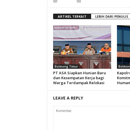
ARTIKEL TERKAIT
LEBIH DARI PENULIS
Bolmong Timur
Bolmon
PT ASA Siapkan Hunian Baru
Kapolr
dan Kesempatan Kerja bagi
Komitm
Warga Terdampak Relokasi
Humani
LEAVE A REPLY