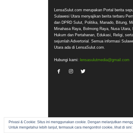
LensaSulut.com merupakan Portal berita sepu
Sulawesi Utara menyajikan berita terbaru Pe
dan DPRD Sulut, Politika, Manado, Bitung, Mi
Minahasa Raya, Bolmong Raya, Nusa Utara, 
Hukum dan Pertahanan, Edukasi, Religi, sert
sejumlah Advertorial. Semua informasi Sulaw
Utara ada di LensaSulut.com.
Hubungi kami:
lensasulutmedia@gmail.com
Privasi & Cookie: Situs ini menggunakan cookie. Dengan melanjutkan meng
Untuk mengetahui lebih lanjut, termasuk cara mengontrol cookie, lihat di sini
© 2017 lensasulut.com - All rights reserved.