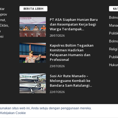
BERITA LEBIH
KA
tar
mprov
Bolmo
PT ASA Siapkan Hunian Baru
nut,
dan Kesempatan Kerja bagi
Mana
Ekbis,
Warga Terdampak...
a
Politi
28/07/2026
esi
Bolm
Kapolres Boltim Tegaskan
Religi
Komitmen Hadirkan
Pelayanan Humanis dan
Publi
Profesional
Hukum
23/07/2026
Susi Air Rute Manado –
Melonguane Kembali ke
Bandara Sam Ratulangi...
22/07/2026
gunakan situs web ini, Anda setuju dengan penggunaan mereka.
:
Kebijakan Cookie