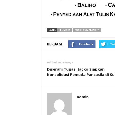
LABEL
BUMDES
RUSDI GUMALANGIT
BERBAGI
Facebook
Twi
Artikel sebelumya
Diserahi Tugas, Jacko Siapkan
Konsolidasi Pemuda Pancasila di Sul
admin