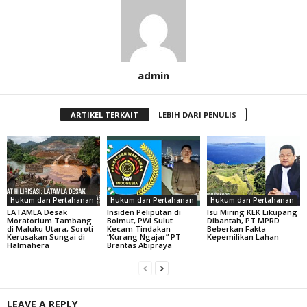
admin
ARTIKEL TERKAIT
LEBIH DARI PENULIS
Hukum dan Pertahanan
Hukum dan Pertahanan
Hukum dan Pertahanan
LATAMLA Desak
Insiden Peliputan di
Isu Miring KEK Likupang
Moratorium Tambang
Bolmut, PWI Sulut
Dibantah, PT MPRD
di Maluku Utara, Soroti
Kecam Tindakan
Beberkan Fakta
Kerusakan Sungai di
“Kurang Ngajar” PT
Kepemilikan Lahan
Halmahera
Brantas Abipraya
LEAVE A REPLY