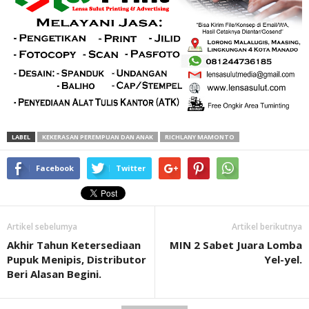
LABEL
KEKERASAN PEREMPUAN DAN ANAK
RICHLANY MAMONTO
Facebook
Twitter
Artikel sebelumya
Artikel berikutnya
Akhir Tahun Ketersediaan
MIN 2 Sabet Juara Lomba
Pupuk Menipis, Distributor
Yel-yel.
Beri Alasan Begini.