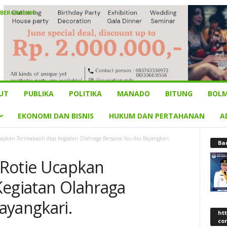
 BERGABUNG
UT
PUBLIKA
POLITIKA
MANADO
BITUNG
BOLM
EKONOMI DAN BISNIS
HUKUM DAN PERTAHANAN
A
apkan Terimakasih Atas Kegiatan Olahraga Bersama Ibu-Ibu Bayangkari.
Ba
 Rotie Ucapkan
Kegiatan Olahraga
ayangkari.
ht
co