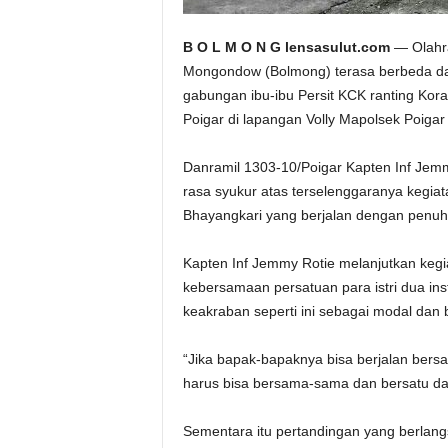
B O L M O N G lensasulut.com
— Olahra
Mongondow (Bolmong) terasa berbeda dari
gabungan ibu-ibu Persit KCK ranting Kor
Poigar di lapangan Volly Mapolsek Poigar
Danramil 1303-10/Poigar Kapten Inf Jem
rasa syukur atas terselenggaranya kegiat
Bhayangkari yang berjalan dengan penu
Kapten Inf Jemmy Rotie melanjutkan kegi
kebersamaan persatuan para istri dua in
keakraban seperti ini sebagai modal da
“Jika bapak-bapaknya bisa berjalan ber
harus bisa bersama-sama dan bersatu da
Sementara itu pertandingan yang berlang