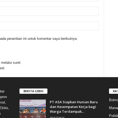
ada peramban ini untuk komentar saya berikutnya.
melalui surel.
rel.
BERITA LEBIH
KA
tar
mprov
Bolmo
PT ASA Siapkan Hunian Baru
nut,
dan Kesempatan Kerja bagi
Mana
Ekbis,
Warga Terdampak...
a
Politi
28/07/2026