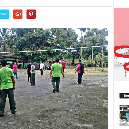
tter
Ber