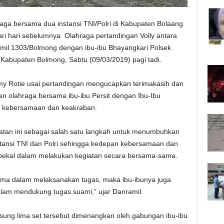
ga bersama dua instansi TNI/Polri di Kabupaten Bolaang
 hari sebelumnya. Olahraga pertandingan Volly antara
amil 1303/Bolmong dengan ibu-ibu Bhayangkari Polsek
 Kabupaten Bolmong, Sabtu (09/03/2019) pagi tadi.
my Rotie usai pertandingan mengucapkan terimakasih dan
an olahraga bersama ibu-ibu Persit dengan Ibu-Ibu
h kebersamaan dan keakraban.
atan ini sebagai salah satu langkah untuk menumbuhkan
stansi TNI dan Polri sehingga kedepan kebersamaan dan
n bekal dalam melakukan kegiatan secara bersama-sama.
sama dalam melaksanakan tugas, maka ibu-ibunya juga
lam mendukung tugas suami,” ujar Danramil.
sung lima set tersebut dimenangkan oleh gabungan ibu-ibu