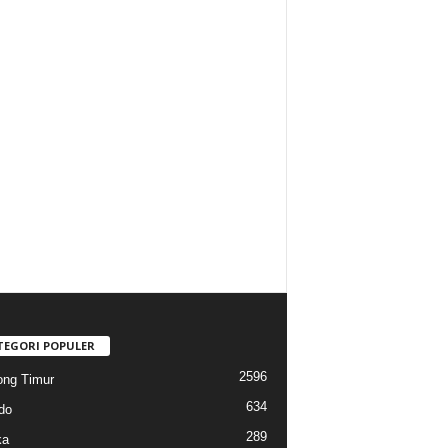
TEGORI POPULER
2596
ng Timur
634
do
289
ka