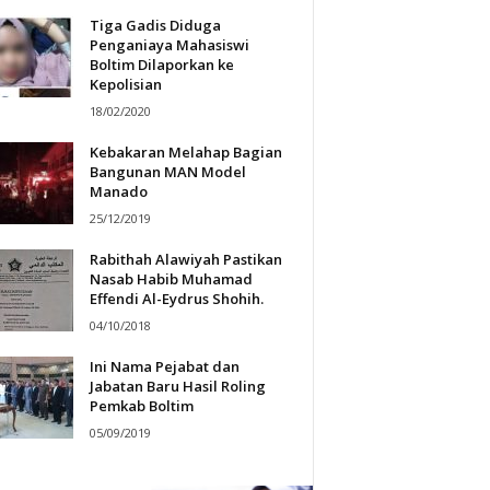
Tiga Gadis Diduga
Penganiaya Mahasiswi
Boltim Dilaporkan ke
Kepolisian
18/02/2020
Kebakaran Melahap Bagian
Bangunan MAN Model
Manado
25/12/2019
Rabithah Alawiyah Pastikan
Nasab Habib Muhamad
Effendi Al-Eydrus Shohih.
04/10/2018
Ini Nama Pejabat dan
Jabatan Baru Hasil Roling
Pemkab Boltim
05/09/2019