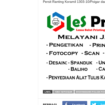
Persit Ranting Koramil 1303-10/Poigar da
LABEL
1303-10/POIGAR
BHAYANGKARI POLSEK PO
BERBAGI
Facebook
Twi