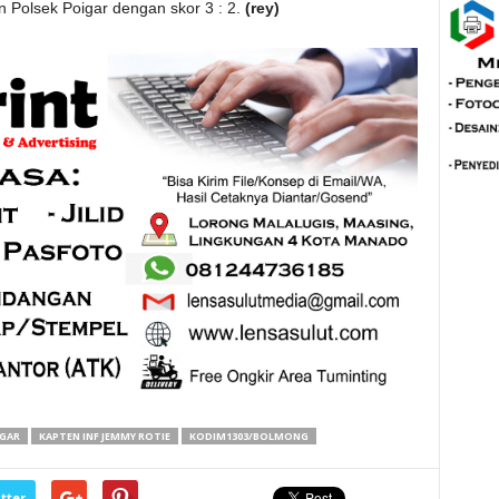
n Polsek Poigar dengan skor 3 : 2.
(rey)
IGAR
KAPTEN INF JEMMY ROTIE
KODIM1303/BOLMONG
tter