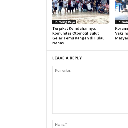
Bolmong Raya
Bolmon
Terpikat Keindahannya,
Korami
Komunitas Otomotif Sulut
Vaksin
Gelar Temu Kangen di Pulau
Masya
Nenas.
LEAVE A REPLY