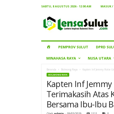
SABTU, 8 AGUSTUS 2026 - 12:00 AM
MASUK /
Lensa
Sulut
HOME
PEMPROV SULUT
DPRD SUL
MINAHASA RAYA
NUSA UTARA
Beranda
Bolmong Raya
Kapten Inf Jemmy Rotie Uc
BOLMONG RAYA
Kapten Inf Jemmy
Terimakasih Atas 
Bersama Ibu-Ibu B
Oleh
admin
-
09/03/2019
1111
0