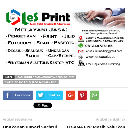
LABEL
SAMSUDIN DAMA ANGGOTA DPRD BOLTIM
SWISS-BELHOTEL MALEOSAN MANADO
Facebook
Twitter
Artikel sebelumya
Artikel berikutnya
Ungkapan Bupati Sachrul
LIGANA PPP Masih Salurkan