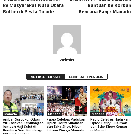
ke Masyarakat Nusa Utara
Bantuan Ke Korban
Boltim di Pesta Tulude
Bencana Banjir Manado
admin
ARTIKEL TERKAIT
LEBIH DARI PENULIS
Manado
Manado
Manado
Ambar Suryoko: Otban
Papip Celebes Padukan
Papip Celebes Hadirkan
VIII Pastikan Kepulangan
Opick, Derry Sulaiman
Opick, Derry Sulaiman
Jemaah Haji Sulut di
dan Ecko Show Hibur
dan Ecko Show Konser
Bandara Sam Ratulangi
Ribuan Warga Manado
di Manado
Berjalan Lancar