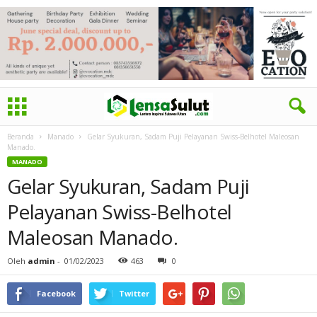
Beranda
Manado
Gelar Syukuran, Sadam Puji Pelayanan Swiss-Belhotel Maleosan
Manado.
MANADO
Gelar Syukuran, Sadam Puji
Pelayanan Swiss-Belhotel
Maleosan Manado.
Oleh
admin
-
01/02/2023
463
0
Facebook
Twitter