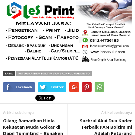
LABEL
KETUA NASDEM BOLTIM SAM SACHRUL MAMONTO
Facebook
Twitter
Artikel sebelumya
Artikel berikutnya
Gilang Ramadhan Hiola
Sachrul Akui Dua Kader
Kekuatan Muda Golkar di
Terbaik PAN Boltim Ini
Dapil Tuminting – Bunaken
Adalah Petarung