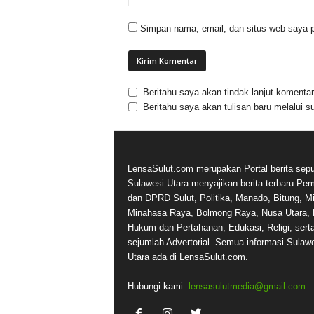
Simpan nama, email, dan situs web saya p
Beritahu saya akan tindak lanjut komentar 
Beritahu saya akan tulisan baru melalui su
LensaSulut.com merupakan Portal berita sepu
Sulawesi Utara menyajikan berita terbaru Pe
dan DPRD Sulut, Politika, Manado, Bitung, Mi
Minahasa Raya, Bolmong Raya, Nusa Utara, 
Hukum dan Pertahanan, Edukasi, Religi, sert
sejumlah Advertorial. Semua informasi Sulaw
Utara ada di LensaSulut.com.
Hubungi kami:
lensasulutmedia@gmail.com