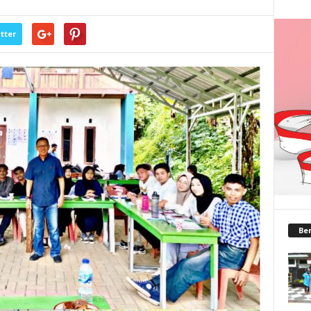
tter
Ber