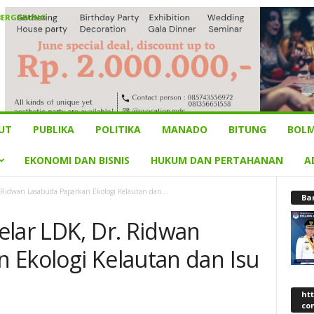
BERGABUNG
UT
PUBLIKA
POLITIKA
MANADO
BITUNG
BOLM
EKONOMI DAN BISNIS
HUKUM DAN PERTAHANAN
A
 Ridwan Lasabuda Paparkan Ekologi Kelautan dan...
Ba
elar LDK, Dr. Ridwan
 Ekologi Kelautan dan Isu
ht
co