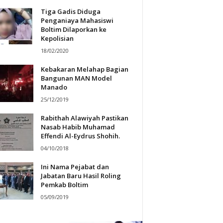
Tiga Gadis Diduga
Penganiaya Mahasiswi
Boltim Dilaporkan ke
Kepolisian
18/02/2020
Kebakaran Melahap Bagian
Bangunan MAN Model
Manado
25/12/2019
Rabithah Alawiyah Pastikan
Nasab Habib Muhamad
Effendi Al-Eydrus Shohih.
04/10/2018
Ini Nama Pejabat dan
Jabatan Baru Hasil Roling
Pemkab Boltim
05/09/2019