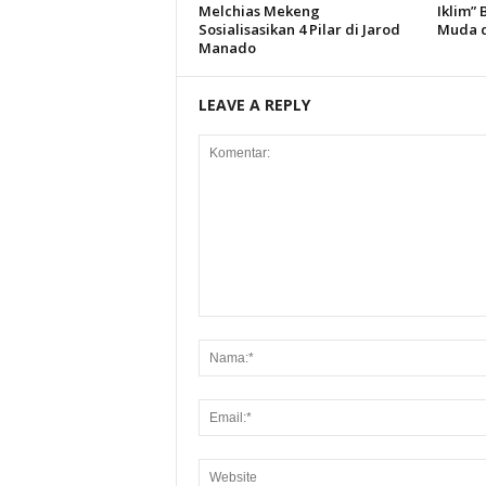
Melchias Mekeng
Iklim”
Sosialisasikan 4 Pilar di Jarod
Muda d
Manado
LEAVE A REPLY