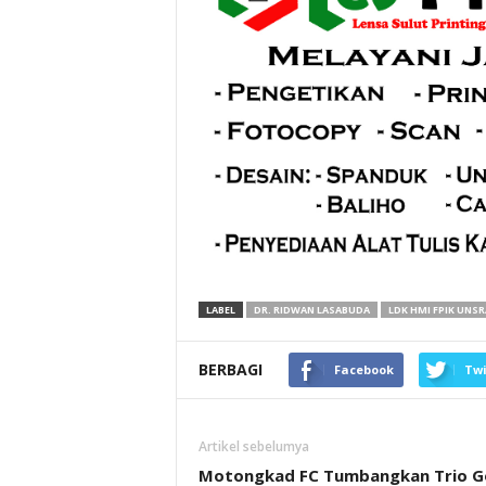
LABEL
DR. RIDWAN LASABUDA
LDK HMI FPIK UNS
BERBAGI
Facebook
Twi
Artikel sebelumya
Motongkad FC Tumbangkan Trio G