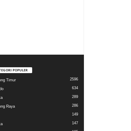
TEGORI POPULER
2596
ng Timur
634
do
289
ka
286
ong Raya
149
147
ka