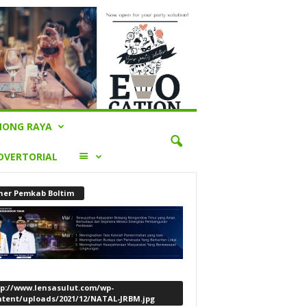
ONG RAYA
LAINNYA
DVERTORIAL
ner Pemkab Boltim
tp://www.lensasulut.com/wp-
ntent/uploads/2021/12/NATAL-JRBM.jpg