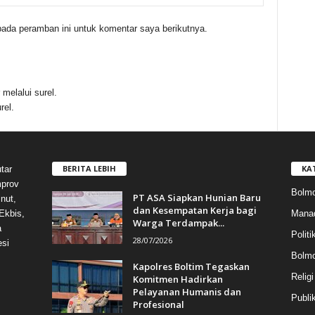
ada peramban ini untuk komentar saya berikutnya.
melalui surel.
rel.
BERITA LEBIH
KA
tar
mprov
Bolmo
PT ASA Siapkan Hunian Baru
nut,
dan Kesempatan Kerja bagi
Mana
Ekbis,
Warga Terdampak...
a
Politi
28/07/2026
esi
Bolm
Kapolres Boltim Tegaskan
Religi
Komitmen Hadirkan
Pelayanan Humanis dan
Publi
Profesional