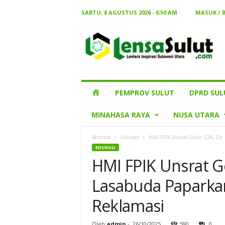
SABTU, 8 AGUSTUS 2026 - 6:50 AM
MASUK / 
Lensa
Sulut
HOME
PEMPROV SULUT
DPRD SUL
MINAHASA RAYA
NUSA UTARA
Beranda
Edukasi
HMI FPIK Unsrat Gelar LDK, Dr.
EDUKASI
HMI FPIK Unsrat G
Lasabuda Paparkan
Reklamasi
Oleh
admin
-
26/10/2025
590
0