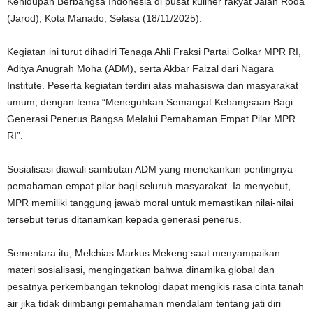
Kehidupan Berbangsa Indonesia di pusat kuliner rakyat Jalan Roda
(Jarod), Kota Manado, Selasa (18/11/2025).
Kegiatan ini turut dihadiri Tenaga Ahli Fraksi Partai Golkar MPR RI,
Aditya Anugrah Moha (ADM), serta Akbar Faizal dari Nagara
Institute. Peserta kegiatan terdiri atas mahasiswa dan masyarakat
umum, dengan tema “Meneguhkan Semangat Kebangsaan Bagi
Generasi Penerus Bangsa Melalui Pemahaman Empat Pilar MPR
RI”.
Sosialisasi diawali sambutan ADM yang menekankan pentingnya
pemahaman empat pilar bagi seluruh masyarakat. Ia menyebut,
MPR memiliki tanggung jawab moral untuk memastikan nilai-nilai
tersebut terus ditanamkan kepada generasi penerus.
Sementara itu, Melchias Markus Mekeng saat menyampaikan
materi sosialisasi, mengingatkan bahwa dinamika global dan
pesatnya perkembangan teknologi dapat mengikis rasa cinta tanah
air jika tidak diimbangi pemahaman mendalam tentang jati diri