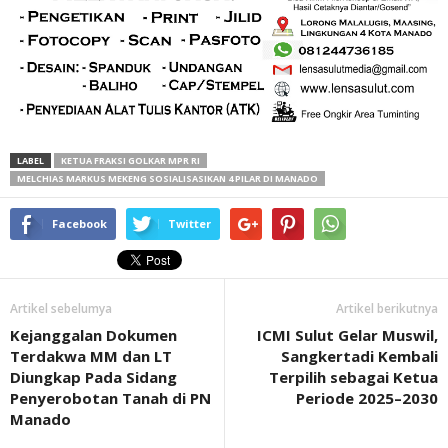
LABEL
KETUA FRAKSI GOLKAR MPR RI
MELCHIAS MARKUS MEKENG SOSIALISASIKAN 4 PILAR DI MANADO
Facebook
Twitter
Artikel sebelumya
Artikel berikutnya
Kejanggalan Dokumen
ICMI Sulut Gelar Muswil,
Terdakwa MM dan LT
Sangkertadi Kembali
Diungkap Pada Sidang
Terpilih sebagai Ketua
Penyerobotan Tanah di PN
Periode 2025–2030
Manado