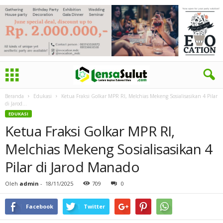
Beranda
Edukasi
Ketua Fraksi Golkar MPR RI, Melchias Mekeng Sosialisasikan 4 Pilar
di Jarod...
EDUKASI
Ketua Fraksi Golkar MPR RI,
Melchias Mekeng Sosialisasikan 4
Pilar di Jarod Manado
Oleh
admin
-
18/11/2025
709
0
Facebook
Twitter