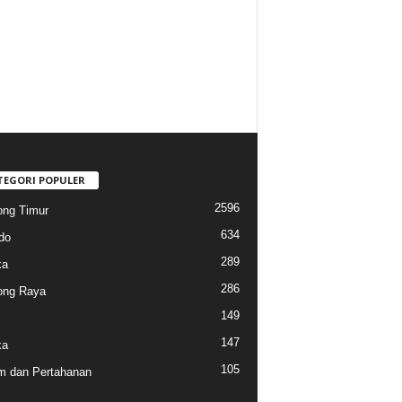
TEGORI POPULER
2596
ng Timur
634
do
289
ka
286
ong Raya
149
147
ka
105
 dan Pertahanan