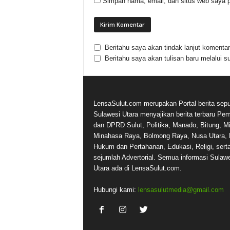
Simpan nama, email, dan situs web saya p
Beritahu saya akan tindak lanjut komentar 
Beritahu saya akan tulisan baru melalui su
LensaSulut.com merupakan Portal berita sepu
Sulawesi Utara menyajikan berita terbaru Pe
dan DPRD Sulut, Politika, Manado, Bitung, Mi
Minahasa Raya, Bolmong Raya, Nusa Utara, 
Hukum dan Pertahanan, Edukasi, Religi, sert
sejumlah Advertorial. Semua informasi Sulaw
Utara ada di LensaSulut.com.
Hubungi kami:
lensasulutmedia@gmail.com