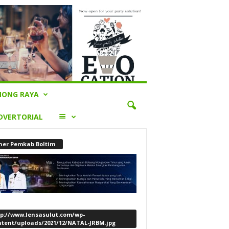
ONG RAYA
LAINNYA
DVERTORIAL
ner Pemkab Boltim
tp://www.lensasulut.com/wp-
ntent/uploads/2021/12/NATAL-JRBM.jpg