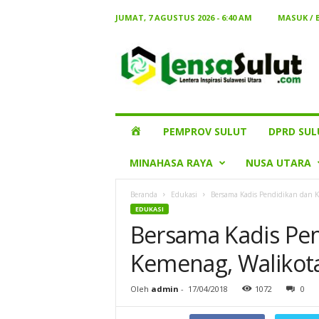
JUMAT, 7 AGUSTUS 2026 - 6:40 AM
MASUK /
Lensa
Sulut
HOME
PEMPROV SULUT
DPRD SUL
MINAHASA RAYA
NUSA UTARA
Beranda
Edukasi
Bersama Kadis Pendidikan dan 
EDUKASI
Bersama Kadis Pe
Kemenag, Walikot
Oleh
admin
-
17/04/2018
1072
0