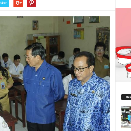
tter
Ber