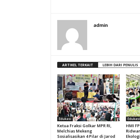
admin
ARTIKEL TERKAIT
LEBIH DARI PENULIS
Edukasi
Edukasi
Ketua Fraksi Golkar MPR RI,
HMI FPI
Melchias Mekeng
Ridwan
Sosialisasikan 4 Pilar di Jarod
Ekologi