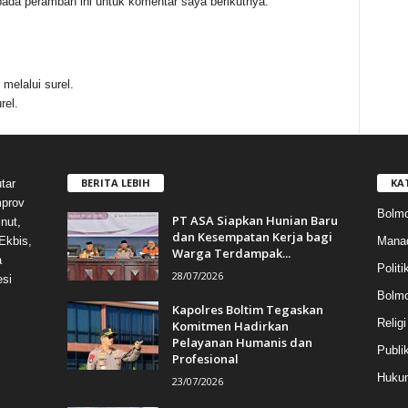
ada peramban ini untuk komentar saya berikutnya.
melalui surel.
rel.
BERITA LEBIH
KA
tar
mprov
Bolmo
PT ASA Siapkan Hunian Baru
nut,
dan Kesempatan Kerja bagi
Mana
Ekbis,
Warga Terdampak...
a
Politi
28/07/2026
esi
Bolm
Kapolres Boltim Tegaskan
Religi
Komitmen Hadirkan
Pelayanan Humanis dan
Publi
Profesional
Hukum
23/07/2026