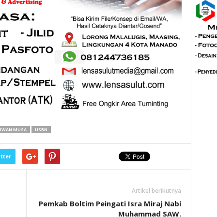
RWAN MUSA
USBN
tter
Artikel berikutnya
Pemkab Boltim Peingati Isra Miraj Nabi
Muhammad SAW.