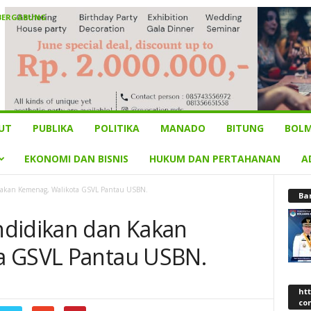
 BERGABUNG
UT
PUBLIKA
POLITIKA
MANADO
BITUNG
BOLM
EKONOMI DAN BISNIS
HUKUM DAN PERTAHANAN
A
Kakan Kemenag, Walikota GSVL Pantau USBN.
Ba
ndidikan dan Kakan
a GSVL Pantau USBN.
ht
co