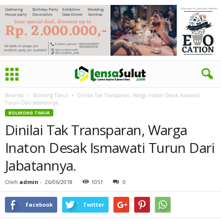
Beranda
Bolmong Timur
Dinilai Tak Transparan, Warga Inaton Desak Ismawati
Turun Dari Jabatannya.
BOLMONG TIMUR
Dinilai Tak Transparan, Warga
Inaton Desak Ismawati Turun Dari
Jabatannya.
Oleh
admin
-
26/06/2018
1051
0
Facebook
Twitter