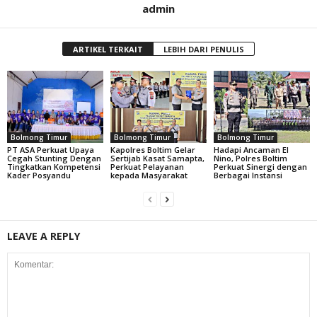
admin
ARTIKEL TERKAIT
LEBIH DARI PENULIS
Bolmong Timur
Bolmong Timur
Bolmong Timur
PT ASA Perkuat Upaya
Kapolres Boltim Gelar
Hadapi Ancaman El
Cegah Stunting Dengan
Sertijab Kasat Samapta,
Nino, Polres Boltim
Tingkatkan Kompetensi
Perkuat Pelayanan
Perkuat Sinergi dengan
Kader Posyandu
kepada Masyarakat
Berbagai Instansi
LEAVE A REPLY