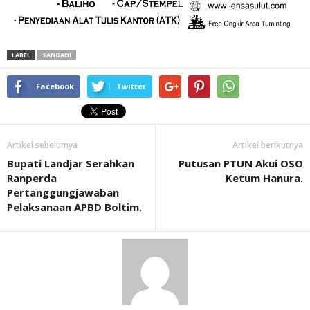
LABEL
SANGADI
Facebook
Twitter
Artikel sebelumya
Artikel berikutnya
Bupati Landjar Serahkan
Putusan PTUN Akui OSO
Ranperda
Ketum Hanura.
Pertanggungjawaban
Pelaksanaan APBD Boltim.