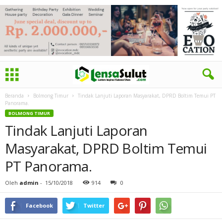
Beranda
Bolmong Timur
Tindak Lanjuti Laporan Masyarakat, DPRD Boltim Temui PT
Panorama.
BOLMONG TIMUR
Tindak Lanjuti Laporan
Masyarakat, DPRD Boltim Temui
PT Panorama.
Oleh
admin
-
15/10/2018
914
0
Facebook
Twitter