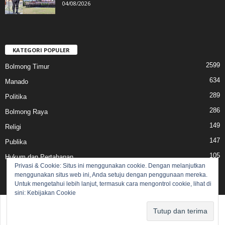
04/08/2026
KATEGORI POPULER
2599
Bolmong Timur
634
Manado
289
Politika
286
Bolmong Raya
149
Religi
147
Publika
105
Hukum dan Pertahanan
Privasi & Cookie: Situs ini menggunakan cookie. Dengan melanjutkan
menggunakan situs web ini, Anda setuju dengan penggunaan mereka.
Untuk mengetahui lebih lanjut, termasuk cara mengontrol cookie, lihat di
sini:
Kebijakan Cookie
Pedoman Media Siber
Redaksi
© 2017 lensasulut.com - All rights reserved.