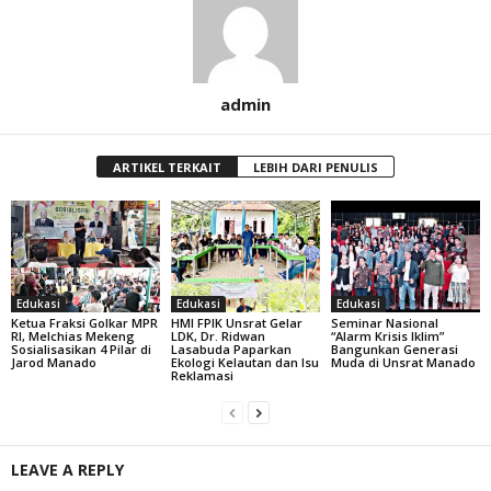
admin
ARTIKEL TERKAIT
LEBIH DARI PENULIS
Edukasi
Edukasi
Edukasi
Ketua Fraksi Golkar MPR
HMI FPIK Unsrat Gelar
Seminar Nasional
RI, Melchias Mekeng
LDK, Dr. Ridwan
“Alarm Krisis Iklim”
Sosialisasikan 4 Pilar di
Lasabuda Paparkan
Bangunkan Generasi
Jarod Manado
Ekologi Kelautan dan Isu
Muda di Unsrat Manado
Reklamasi
LEAVE A REPLY