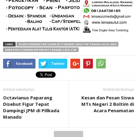
LABEL
ACARA PENAMATAN SISWA MTS NEGERI 2 BOLTIM TAHUN LULUS 2024
NINA PAPUTUNGAN KEPSEK MTS NEGERI 2 BOLTIM
Facebook
Twitter
Artikel sebelumya
Artikel berikutnya
Octavianus Paparang
Kesan dan Pesan Siswa
Disebut Figur Tepat
MTs Negeri 2 Boltim di
Dampingi JPM di Pillkada
Acara Penamatan
Manado