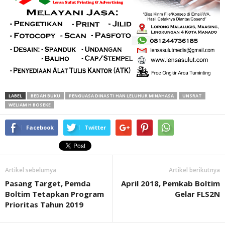
LABEL
BEDAH BUKU
PENGUASA DINASTI HAN LELUHUR MINAHASA
UNSRAT
WELIAM H BOSEKE
Facebook
Twitter
Artikel sebelumya
Artikel berikutnya
Pasang Target, Pemda
April 2018, Pemkab Boltim
Boltim Tetapkan Program
Gelar FLS2N
Prioritas Tahun 2019