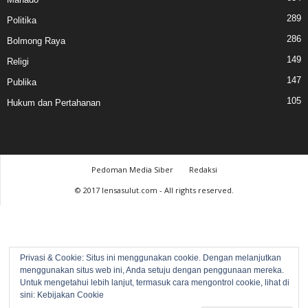
289
Politika
286
Bolmong Raya
149
Religi
147
Publika
105
Hukum dan Pertahanan
Pedoman Media Siber
Redaksi
© 2017 lensasulut.com - All rights reserved.
Privasi & Cookie: Situs ini menggunakan cookie. Dengan melanjutkan
menggunakan situs web ini, Anda setuju dengan penggunaan mereka.
Untuk mengetahui lebih lanjut, termasuk cara mengontrol cookie, lihat di
sini:
Kebijakan Cookie