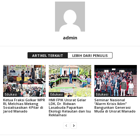
admin
ARTIKEL TERKAIT
LEBIH DARI PENULIS
Edukasi
Edukasi
Edukasi
Ketua Fraksi Golkar MPR
HMI FPIK Unsrat Gelar
Seminar Nasional
RI, Melchias Mekeng
LDK, Dr. Ridwan
“Alarm Krisis Iklim”
Sosialisasikan 4 Pilar di
Lasabuda Paparkan
Bangunkan Generasi
Jarod Manado
Ekologi Kelautan dan Isu
Muda di Unsrat Manado
Reklamasi