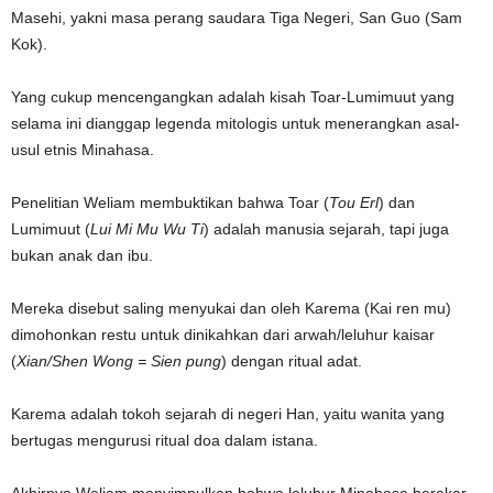
Masehi, yakni masa perang saudara Tiga Negeri, San Guo (Sam
Kok).
Yang cukup mencengangkan adalah kisah Toar-Lumimuut yang
selama ini dianggap legenda mitologis untuk menerangkan asal-
usul etnis Minahasa.
Penelitian Weliam membuktikan bahwa Toar (
Tou Erl
) dan
Lumimuut (
Lui Mi Mu Wu Ti
) adalah manusia sejarah, tapi juga
bukan anak dan ibu.
Mereka disebut saling menyukai dan oleh Karema (Kai ren mu)
dimohonkan restu untuk dinikahkan dari arwah/leluhur kaisar
(
Xian/Shen Wong = Sien pung
) dengan ritual adat.
Karema adalah tokoh sejarah di negeri Han, yaitu wanita yang
bertugas mengurusi ritual doa dalam istana.
Akhirnya Weliam menyimpulkan bahwa leluhur Minahasa berakar