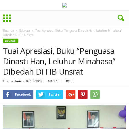
Beranda
Edukasi
Tuai Apresiasi, Buku “Penguasa Dinasti Han, Leluhur Minahasa”
Dibedah Di FIB Unsrat
EDUKASI
Tuai Apresiasi, Buku “Penguasa
Dinasti Han, Leluhur Minahasa”
Dibedah Di FIB Unsrat
Oleh
admin
-
08/03/2018
1705
0
Facebook
Twitter